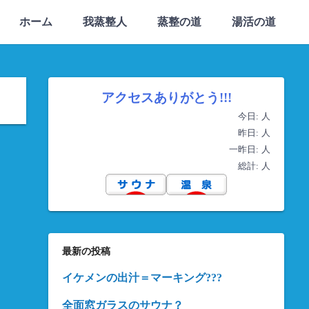
ホーム
我蒸整人
蒸整の道
湯活の道
アクセスありがとう!!!
今日:
人
昨日:
人
一昨日:
人
総計:
人
最新の投稿
イケメンの出汁＝マーキング???
全面窓ガラスのサウナ？