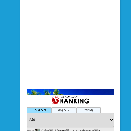
旅パス
35位
ランキング
ポイント
ブロ画
新潟近郊温泉日記２
36位
関西スーパー銭湯情報「ゆ〜ナビ関西」ブログ
37位
シドの温泉日記Vol2
38位
秘湯感動紀行〜秘湯めぐりで出会う感動〜