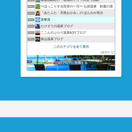
39位
〜ほっこりする田舎の一日〜 仏岩温泉 鈴森の湯
40位
『あたふた・天然おかみ』の ほんわか気分
41位
蒸整道
42位
たけぞうの温泉ブログ
43位
ここんのぶらり温泉紀行ブログ
44位
焼山温泉ブログ
45位
jujuのほっこり温泉旅
46位
このカテゴリを全て表示
イカ燻＠温泉ソムリエの温泉放浪記
参加する
47位
露天風呂でいい旅いい夢いい気分
48位
このブログに投票する
旅三昧
49位