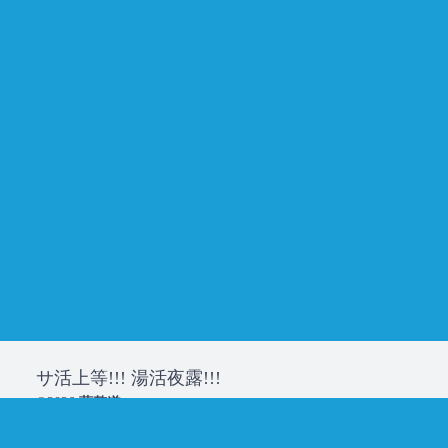
サ活上等!!! 湯活夜露!!!
©2026
蒸整道
Powered by
WordPress
Theme by
Laid Back