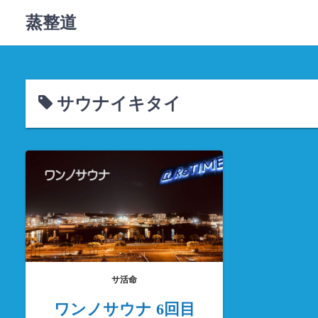
コ
蒸整道
ン
テ
ン
ツ
へ
サウナイキタイ
ス
キ
ッ
プ
サ活命
ワンノサウナ 6回目