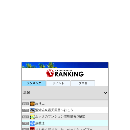
南紀白浜、甘露の湯『望海』若女将日記
52位
ランキング
ポイント
ブロ画
三代目若女将の宿帳
53位
読んで癒し！下部温泉効能アップ！ホテル守田ぬるブロ
54位
らじ〜ブログ【ラジウム温泉自在館のブログ】
55位
旅リエ
56位
混浴温泉露天風呂へ行こう
57位
ムッタのマンション管理情報(高槻)
58位
蒸整道
59位
おんせん県おおいた べっぷとトイプー
60位