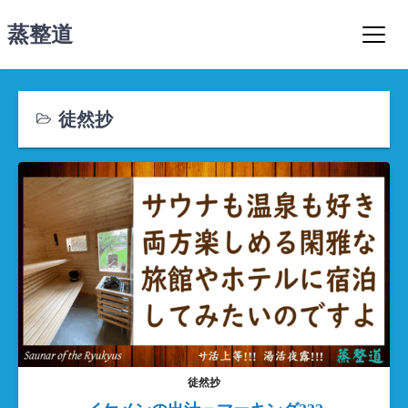
コ
蒸整道
ン
テ
ン
ツ
徒然抄
へ
ス
キ
ッ
プ
徒然抄