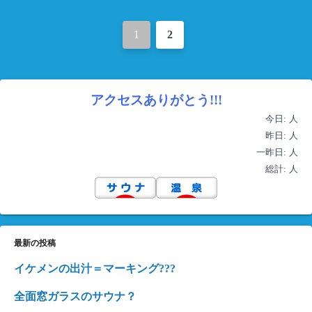
投
1
2
稿
ナ
アクセスありがとう!!!
ビ
今日:
人
ゲ
昨日:
人
一昨日:
人
ー
総計:
人
シ
ョ
ン
最新の投稿
イケメンの出汁＝マーキング???
全面窓ガラスのサウナ？