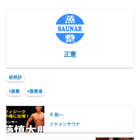
as
hr
or
le
ne
o
有
to
ea
d
gr
p
d
ds
P
a
y
o
re
m
Li
n
ss
n
k
正憲
徒然抄
#蒸整
#蒸整道
前へ
イケメンサウナ