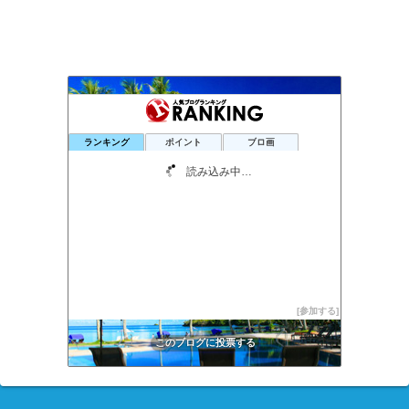
南紀白浜、甘露の湯『望海』若女将日記
51位
ランキング
ポイント
ブロ画
三代目若女将の宿帳
52位
読んで癒し！下部温泉効能アップ！ホテル守田ぬるブロ
53位
らじ〜ブログ【ラジウム温泉自在館のブログ】
54位
一般道各駅停車の旅
55位
旅リエ
56位
ムッタのマンション管理情報(高槻)
57位
蒸整道
58位
おんせん県おおいた べっぷとトイプー
59位
混浴温泉露天風呂へ行こう
60位
一度は訪れてみたい憧れの湯宿に行くぞ
61位
かぶと湯便り
62位
このカテゴリを全て表示
湯けむり紀行
参加する
63位
激安ビジネスホテル予約！「宿検索」
64位
このブログに投票する
神奈川のあったか湯