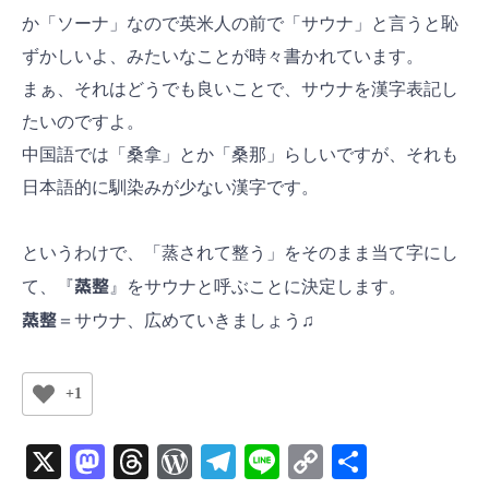
か「ソーナ」なので英米人の前で「サウナ」と言うと恥
ずかしいよ、みたいなことが時々書かれています。
まぁ、それはどうでも良いことで、サウナを漢字表記し
たいのですよ。
中国語では「桑拿」とか「桑那」らしいですが、それも
日本語的に馴染みが少ない漢字です。
というわけで、「蒸されて整う」をそのまま当て字にし
て、『
蒸整
』をサウナと呼ぶことに決定します。
蒸整
＝サウナ、広めていきましょう♫
+1
X
M
T
W
Te
Li
C
共