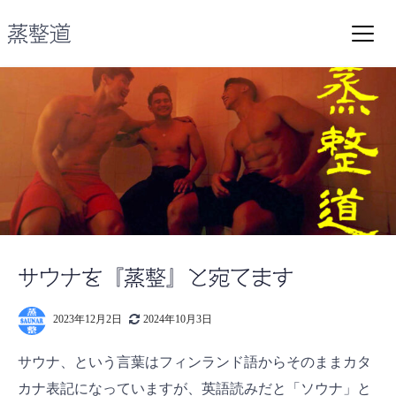
コ
ン
蒸整道
テ
ン
ツ
へ
ス
キ
ッ
プ
サウナを『蒸整』と宛てます
2023年12月2日
2024年10月3日
サウナ、という言葉はフィンランド語からそのままカタ
カナ表記になっていますが、英語読みだと「ソウナ」と